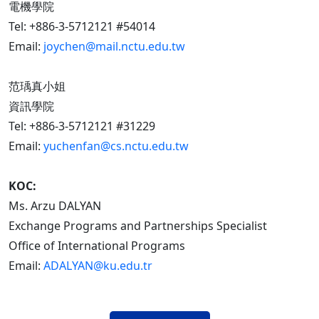
電機學院
Tel: +886-3-5712121 #54014
Email:
joychen@mail.nctu.edu.tw
范瑀真小姐
資訊學院
Tel: +886-3-5712121 #31229
Email:
yuchenfan@cs.nctu.edu.tw
KOC:
Ms. Arzu DALYAN
Exchange Programs and Partnerships Specialist
Office of International Programs
Email:
ADALYAN@ku.edu.tr