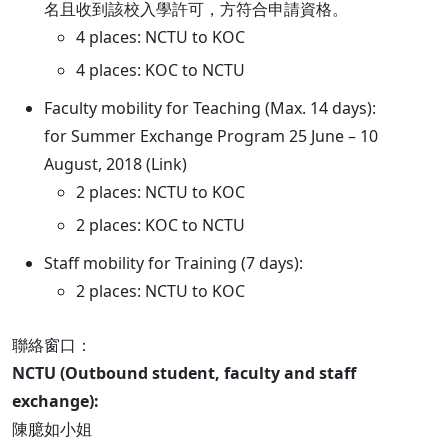
名且收到該校入學許可，方符合申請資格。
4 places: NCTU to KOC
4 places: KOC to NCTU
Faculty mobility for Teaching (Max. 14 days):
for Summer Exchange Program 25 June – 10
August, 2018 (Link)
2 places: NCTU to KOC
2 places: KOC to NCTU
Staff mobility for Training (7 days):
2 places: NCTU to KOC
聯絡窗口：
NCTU (Outbound student, faculty and staff
exchange):
陳臆如小姐