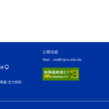
公務信箱
Mail：
oia@nycu.edu.tw
八樓
事務處-交大校區
ap1