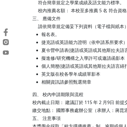
符合簡章規定之學業成績及語文能力標準。
校內推薦名額： 本校至多推薦 5 名 符合資
三、 應備文件
請依簡章規定備妥下列資料（電子檔與紙本
報名表。
捷克語或英語能力證明（依申請系所要求
夏令營申請表(捷語或英語或其他斯拉夫語
擬進修/研究機構之入學許可或邀請函影本
個人簡歷(捷語或英語或其他斯拉夫語言繕打
英文版在校各學年成績單影本
相關資訊請參照甄選簡章
四、 校內申請期限與流程
校內截止日期： 建議訂於 115 年 2 月9日 
繳交地點： 國際事務處辦公室（承辦人：蔣昆
五、 注意事項
本獎學金採取「校方擇優推薦」制，逾期或個