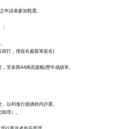
格之申請者參加甄選。
）：
）。
言繕打，僅簽名處親筆簽名)
，至多限A4兩頁篇幅)歷年成績單。
前提交，以利進行後續校內評選。
宏助理）。
人逕行寄送者恕不受理。