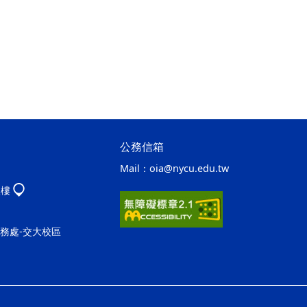
公務信箱
Mail：
oia@nycu.edu.tw
八樓
事務處-交大校區
ap2