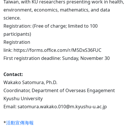
Taiwan, with KU researchers presenting work in health,
environment, economics, mathematics, and data
science.
Registration: (Free of charge; limited to 100
participants)
Registration
link: https://forms.office.com/r/M5DxS36FUC
First registration deadline: Sunday, November 30
Contact:
Wakako Satomura, Ph.D.
Coordinator, Department of Overseas Engagement
Kyushu University
Email: satomura.wakako.010@m.kyushu-u.ac.jp
*
活動宣傳海報