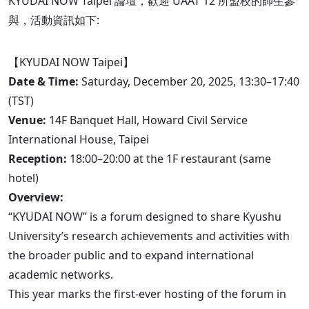
KYUDAI NOW Taipei 論壇，歡迎 UAAT 12 所盟校的師生參
與，活動資訊如下:
【KYUDAI NOW Taipei】
Date & Time:
Saturday, December 20, 2025, 13:30–17:40
(TST)
Venue:
14F Banquet Hall, Howard Civil Service
International House, Taipei
Reception:
18:00–20:00 at the 1F restaurant (same
hotel)
Overview:
“KYUDAI NOW” is a forum designed to share Kyushu
University’s research achievements and activities with
the broader public and to expand international
academic networks.
This year marks the first-ever hosting of the forum in