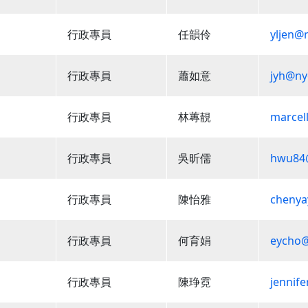
行政專員
任韻伶
yljen@
行政專員
蕭如意
jyh@ny
行政專員
林蓴靚
marcel
行政專員
吳昕儒
hwu84
行政專員
陳怡雅
chenya
行政專員
何育娟
eycho@
行政專員
陳琤霓
jennif