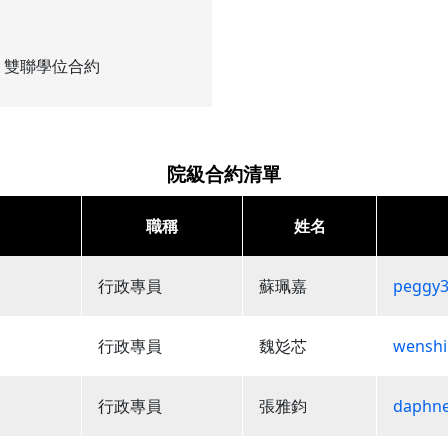
、
雙聯學位合約
院級合約清單
職稱
姓名
行政專員
蘇珮嘉
peggy3
行政專員
魏彣芯
wenshi
行政專員
張雅鈞
daphn