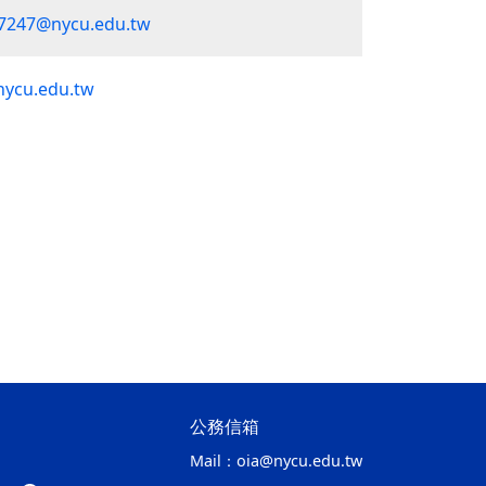
7247@nycu.edu.tw
nycu.edu.tw
公務信箱
Mail：
oia@nycu.edu.tw