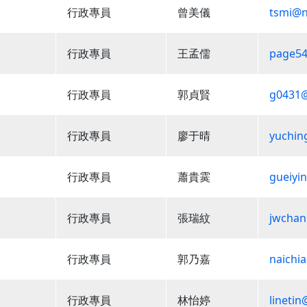
行政專員
曾美儀
tsmi@n
行政專員
王孟儒
page54
行政專員
郭貞賢
g0431@
行政專員
廖于晴
yuchin
行政專員
蕭貴霙
gueiyi
行政專員
張瑞紋
jwchan
行政專員
郭乃嘉
naichi
行政專員
林怡婷
lineti