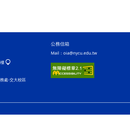
公務信箱
Mail：
oia@nycu.edu.tw
八樓
事務處-交大校區
ap2