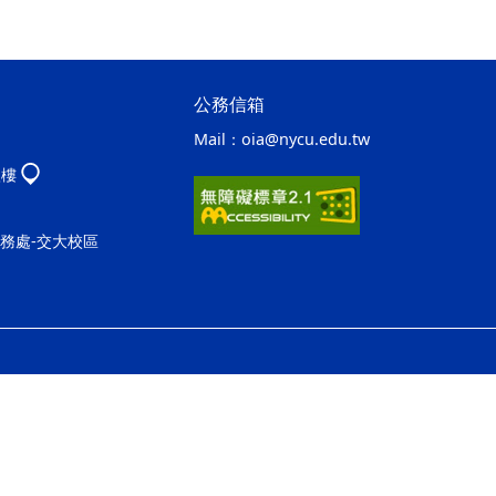
公務信箱
Mail：
oia@nycu.edu.tw
八樓
事務處-交大校區
ap1