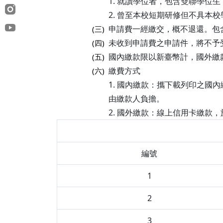
1. 就讀學位者，包含雙聯學
2. 曾至本校短期研修但不具本
申請費一經繳交，概不退還。包
(三)
未收到申請費之申請件，將不予
(四)
國內繳款限以新臺幣計，國外繳
(五)
繳費方式
(六)
1. 國內繳款：攜下載列印之國
由繳款人負擔。
2. 國外繳款：線上信用卡繳款
編號
1
2
3