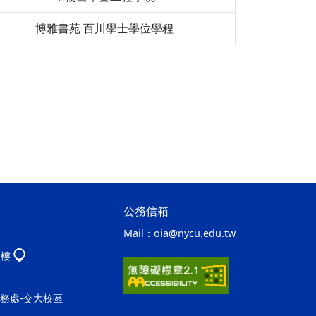
博雅書苑 百川學士學位學程
公務信箱
Mail：
oia@nycu.edu.tw
八樓
事務處-交大校區