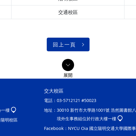
交通校區
回上一頁
交大校區
電話：
03-5712121 #50023
心一樓
地址：
30010 新竹市大學路1001號 浩然圖書館
境外生事務組位於行政大樓一樓
處-陽明校區
Facebook：
NYCU Oia 國立陽明交通大學國際