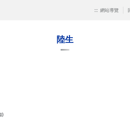
:::
網站導覽
陸生
)