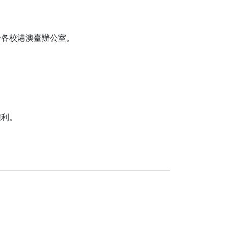
洽各校港澳臺辦公室。
權利。