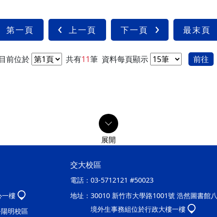
第一頁
上一頁
下一頁
最末頁
目前位於
共有
11
筆
資料每頁顯示
前往
交大校區
電話：
03-5712121 #50023
心一樓
地址：
30010 新竹市大學路1001號 浩然圖書館
境外生事務組位於行政大樓一樓
處-陽明校區