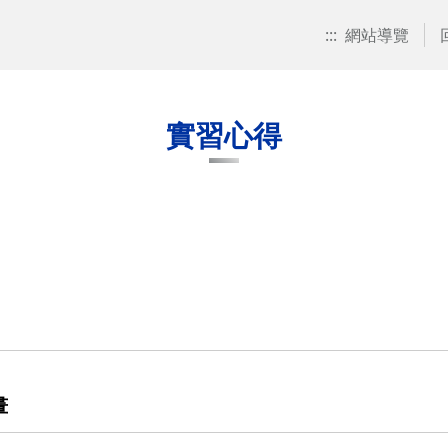
:::
網站導覽
實習心得
處
處
畫