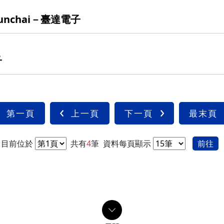
處
kunchai－臺達電子
處
子
第一頁
上一頁
下一頁
最末頁
目前位於
共有
4
筆
資料每頁顯示
前往